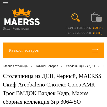
(МСК)
8 (495) 150-55-96
Вход
Регистрация
(СПБ)
8 (812) 767-88-90
Каталог товаров
•
•
•
Главная страница
Каталог Товаров
Столешницы из ДСП
Ma
Столешница из ДСП, Черный, MAERSS
Скиф Arcobaleno Слотекс Союз АМК-
Троя ВМДОК Вардек Кедр, Maerss
сборная коллекция 3гр 3064/SO