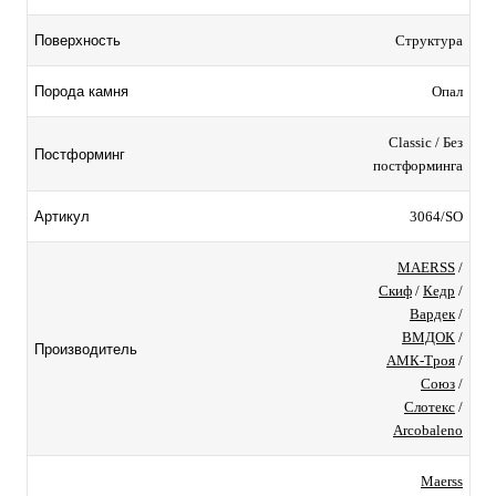
Структура
Поверхность
Опал
Порода камня
Classic / Без
Постформинг
постформинга
3064/SO
Артикул
MAERSS
/
Скиф
/
Кедр
/
Вардек
/
ВМДОК
/
Производитель
АМК-Троя
/
Союз
/
Слотекс
/
Arcobaleno
Maerss