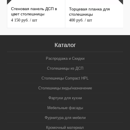
Стеновая панель ДСП в
Торцевая планка для
1
цвет столешницы
столешницы
С
MAERSS
4 150 руб.
/ шт
400 руб.
/ шт
3
5
Каталог
Распродажа и Скидки
Столешницы из ДСП
Столешницы Compact HPL
Столешницы:виды/назначение
Фартуки для кухни
Мебельные фасады
Фурнитура для мебели
Кромочный материал