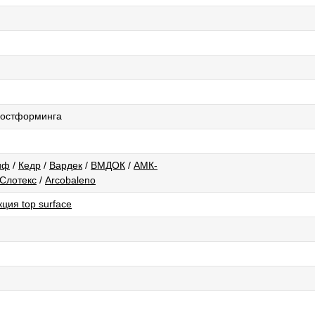
 постформинга
иф
/
Кедр
/
Вардек
/
ВМДОК
/
АМК-
Слотекс
/
Arcobaleno
ция top surface