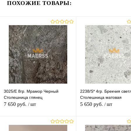
ПОХОЖИЕ ТОВАРЫ:
Купить в 1 клик
К сравнению
Купить в 1 клик
К с
В избранное
В наличии
В избранное
В н
Группа (Ваш Выбор)
Группа (Ваш Выбор)
гр.1-2
гр.3-4
гр.5-6
гр.7
гр.1-2
гр.3-6
гр.7
гр
гр.8
гр.9
гр.10
гр.11
гр.9-11
Высота (Ваш Выбор)
Высота (Ваш Выбор)
600mm
1200mm
40mm
28mm
Длина (Ваш Выбор)
Длина (Ваш Выбор)
3025/E 8гр. Мрамор Черный
2238/S* 4гр. Брекчия свет
3050mm
4100mm
3050mm
Столешница глянец
Столешница матовая
7 650 руб.
5 650 руб.
/ шт
/ шт
В корзину
В корзину