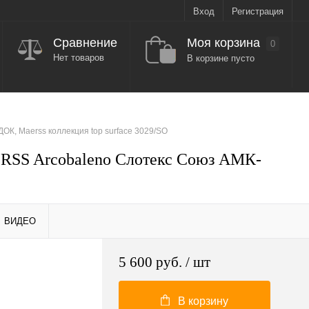
Вход
Регистрация
Моя корзина
Сравнение
0
Нет товаров
В корзине пусто
К, Maerss коллекция top surface 3029/SO
RSS Arcobaleno Слотекс Союз АМК-
ВИДЕО
5 600 руб.
/ шт
В корзину