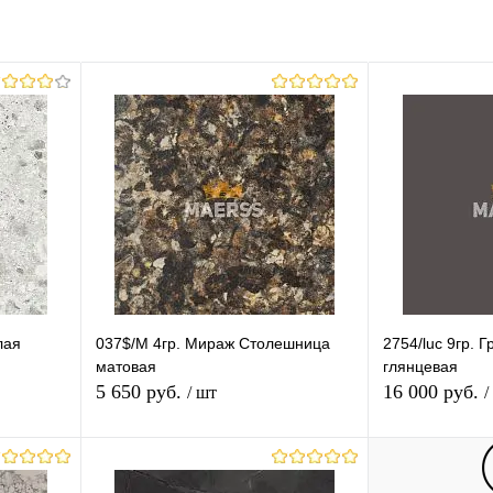
равнению
Купить в 1 клик
К сравнению
аличии
В избранное
В наличии
Группа (Ваш Выбор)
.8
гр.1-2
гр.3-6
гр.7
гр.8
гр.9-11
Длина (Ваш Выбор)
3050mm
лая
037$/M 4гр. Мираж Столешница
2754/luc 9гр.
матовая
глянцевая
5 650 руб.
16 000 руб.
/ шт
/
В корзину