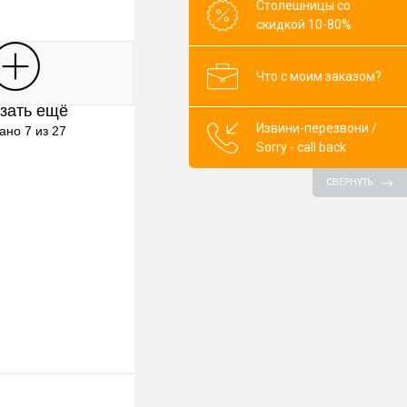
Столешницы со
скидкой 10-80%
В корзину
Что с моим заказом?
зать ещё
клик
К сравнению
Извини-перезвони /
ано 7 из 27
Sorry - call back
В наличии
ор)
СВЕРНУТЬ
0mm