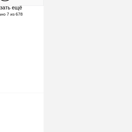
зать ещё
клик
К сравнению
но 7 из 678
Под заказ
Выбор)
ыбор)
mm
1200mm
ор)