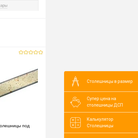
вары
Столешницы в размер
Супер цена на
столешницы ДСП
Калькулятор
Столешницы
толешницы под