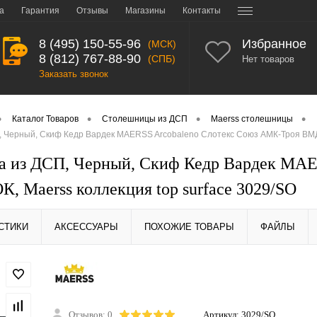
а
Гарантия
Отзывы
Магазины
Контакты
8 (495) 150-55-96
Избранное
(МСК)
8 (812) 767-88-90
(СПБ)
Нет товаров
Заказать звонок
•
•
•
•
Каталог Товаров
Столешницы из ДСП
Maerss столешницы
 Черный, Скиф Кедр Вардек MAERSS Arcobaleno Слотекс Союз АМК-Троя ВМДО
 из ДСП, Черный, Скиф Кедр Вардек MAE
, Maerss коллекция top surface 3029/SO
СТИКИ
АКСЕССУАРЫ
ПОХОЖИЕ ТОВАРЫ
ФАЙЛЫ
Отзывов: 0
Артикул:
3029/SO