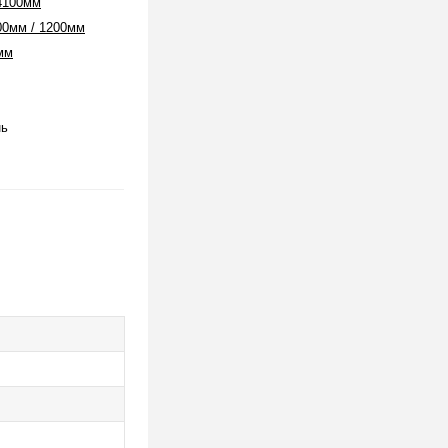
4100мм
00мм / 1200мм
мм
нь