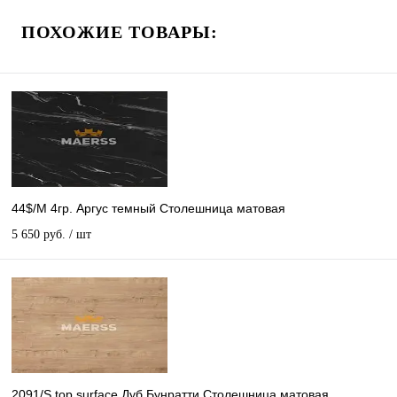
ПОХОЖИЕ ТОВАРЫ:
44$/М 4гр. Аргус темный Столешница матовая
5 650 руб.
/ шт
2091/S top surface Дуб Бунратти Столешница матовая