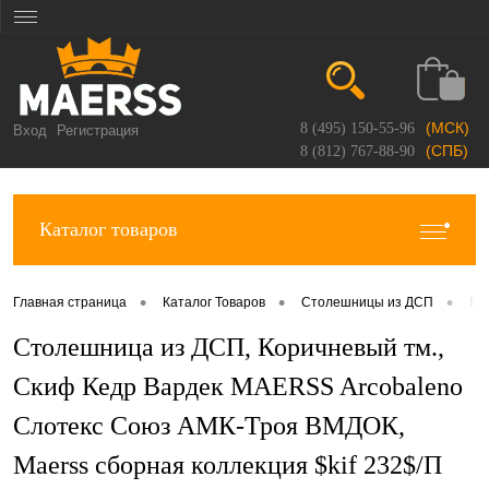
(МСК)
8 (495) 150-55-96
Вход
Регистрация
(СПБ)
8 (812) 767-88-90
Каталог товаров
•
•
•
Главная страница
Каталог Товаров
Столешницы из ДСП
Ma
Столешница из ДСП, Коричневый тм.,
Скиф Кедр Вардек MAERSS Arcobaleno
Слотекс Союз АМК-Троя ВМДОК,
Maerss сборная коллекция $kif 232$/П