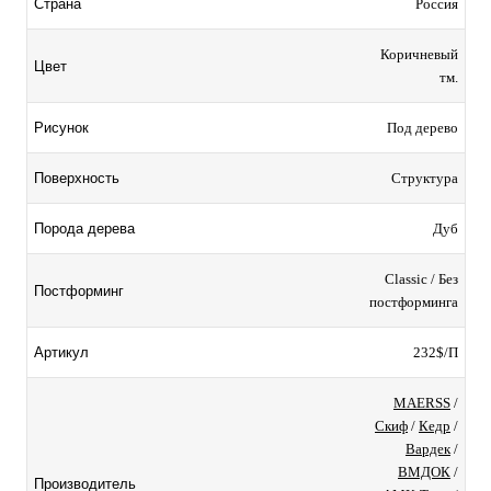
Россия
Страна
Коричневый
Цвет
тм.
Под дерево
Рисунок
Структура
Поверхность
Дуб
Порода дерева
Classic / Без
Постформинг
постформинга
232$/П
Артикул
MAERSS
/
Скиф
/
Кедр
/
Вардек
/
ВМДОК
/
Производитель