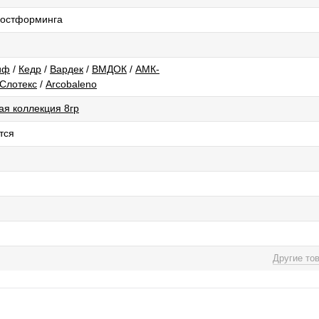
 постформинга
иф
/
Кедр
/
Вардек
/
ВМДОК
/
АМК-
Слотекс
/
Arcobaleno
ая коллекция 8гр
тся
Другие то