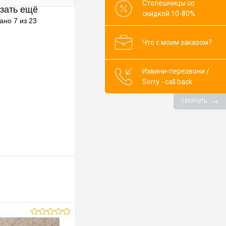
Столешницы со
зать ещё
клик
К сравнению
скидкой 10-80%
ано 7 из 23
В наличии
Что с моим заказом?
ор)
0mm
Извини-перезвони /
Sorry - call back
СВЕРНУТЬ