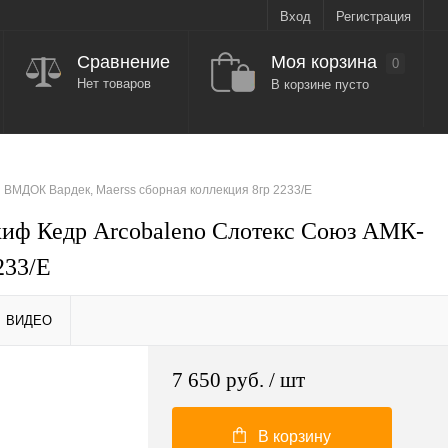
Вход
Регистрация
Моя корзина
Сравнение
0
Нет товаров
В корзине пусто
ВМДОК Вардек, Maerss сборная коллекция 8гр 2233/E
иф Кедр Arcobaleno Слотекс Союз АМК-
233/E
ВИДЕО
7 650 руб.
/ шт
В корзину