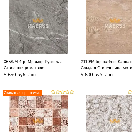
гр.1-2
гр.3-4
гр.5-6
гр.7
гр.1-2
гр.3-6
гр.7
гр
гр.8
гр.9
гр.10
гр.11
гр.9-11
Высота (Ваш Выбор)
Высота (Ваш Выбор)
600mm
1200mm
40mm
28mm
Длина (Ваш Выбор)
Длина (Ваш Выбор)
065$/М 4гр. Мрамор Рускеала
2110/М top surface Карпат
3050mm
4100mm
3050mm
Столешница матовая
Самдал Столешница мат
5 650 руб.
5 600 руб.
/ шт
/ шт
Складская программа
В корзину
В корзину
Купить в 1 клик
К сравнению
Купить в 1 клик
К с
В избранное
Под заказ
В избранное
В н
Толщина (Ваш Выбор)
Толщина (Ваш Выбор)