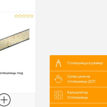
Столешницы в размер
толешницы под
Супер цена на
столешницы ДСП
Калькулятор
Столешницы
В корзину