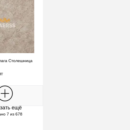
алага Столешница
шт
В корзину
зать ещё
клик
К сравнению
но 7 из 678
Под заказ
Выбор)