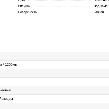
Рисунок
Под камен
Поверхность
Глянец
м / 1200мм
емовый
 Разводы