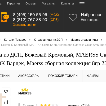
а
Гарантия
Отзывы
Магазины
Контакты
8 (495) 150-55-96
Избранное
(МСК)
8 (812) 767-88-90
(СПБ)
Нет товаров
Заказать звонок
•
•
•
•
Каталог Товаров
Столешницы из ДСП
Maerss столешницы
 Бежевый Кремовый, MAERSS Скиф Кедр Arcobaleno Слотекс Союз АМК-Троя 
а из ДСП, Бежевый Кремовый, MAERSS Ск
 Вардек, Maerss сборная коллекция 8гр 2
СТИКИ
АКСЕССУАРЫ
ПОХОЖИЕ ТОВАРЫ
ФАЙЛЫ
Отзывов: 0
Артикул:
2233/E