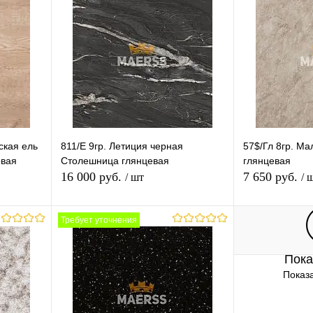
.8
гр.1-2
гр.3-6
гр.7
гр.8
гр.9-11
Длина (Ваш Выбор)
3050mm
ская ель
811/E 9гр. Летиция черная
57$/Гл 8гр. М
овая
Столешница глянцевая
глянцевая
16 000 руб.
7 650 руб.
/ шт
/ 
Требует уточнения
В корзину
Пока
равнению
Купить в 1 клик
К сравнению
Купить в 1 
Показа
аличии
В избранное
Под заказ
В избранное
Толщина (Ваш Выбор)
Толщина (Ваш 