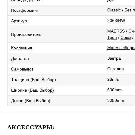
Classic / Без
Постформинг
2068/RW
Артикул
MAERSS
/
Ск
Производитель
Троя
/
Союз
/
Maerss сборн
Коллекция
Завтра
Доставка
Сегодня
Самовывоз
28mm
Толщина (Ваш Выбор)
600mm
Ширина (Ваш Выбор)
3050mm
Длина (Ваш Выбор)
АКСЕССУАРЫ: