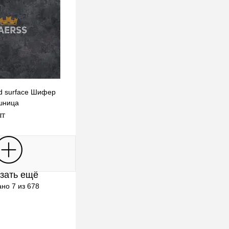
nd surface Шифер
шница
шт
В корзину
зать ещё
клик
К сравнению
но 7 из 678
В наличии
Выбор)