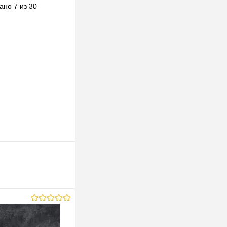
ано 7 из 30
В наличии
ор)
0mm