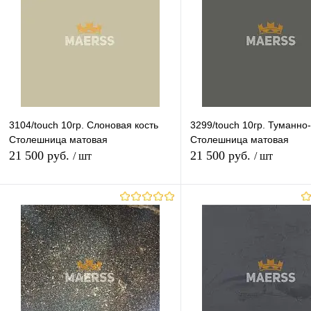
гр.8
гр.9
гр.10
гр.11
гр.9-11
Высота (Ваш Выбор)
Высота (Ваш Выбор)
600mm
1200mm
40mm
28mm
Длина (Ваш Выбор)
Длина (Ваш Выбор)
3104/touch 10гр. Слоновая кость
3299/touch 10гр. Туманно
3050mm
4100mm
3050mm
Столешница матовая
Столешница матовая
21 500 руб.
21 500 руб.
/ шт
/ шт
В корзину
В корзину
Купить в 1 клик
К сравнению
Купить в 1 клик
К с
В избранное
Под заказ
В избранное
Под
Толщина (Ваш Выбор)
Толщина (Ваш Выбор)