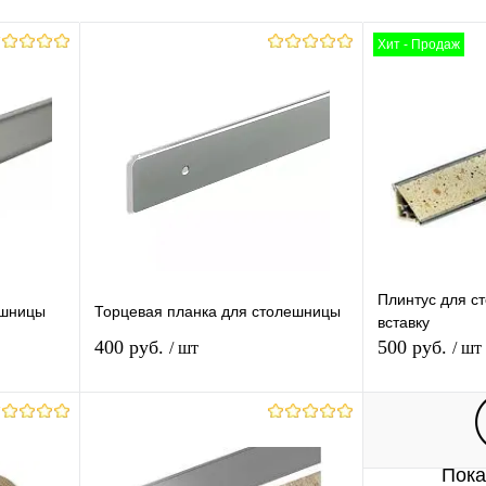
Хит - Продаж
Плинтус для с
ешницы
Торцевая планка для столешницы
вставку
400 руб.
500 руб.
/ шт
/ шт
В корзину
Пока
равнению
Купить в 1 клик
К сравнению
Купить в 1 