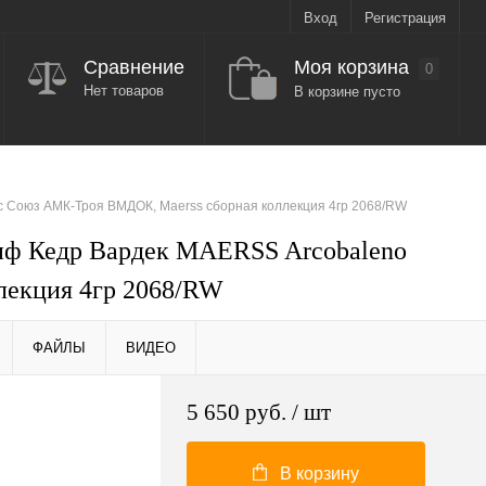
Вход
Регистрация
Моя корзина
Сравнение
0
Нет товаров
В корзине пусто
с Союз АМК-Троя ВМДОК, Maerss сборная коллекция 4гр 2068/RW
иф Кедр Вардек MAERSS Arcobaleno
лекция 4гр 2068/RW
ФАЙЛЫ
ВИДЕО
5 650 руб.
/ шт
В корзину