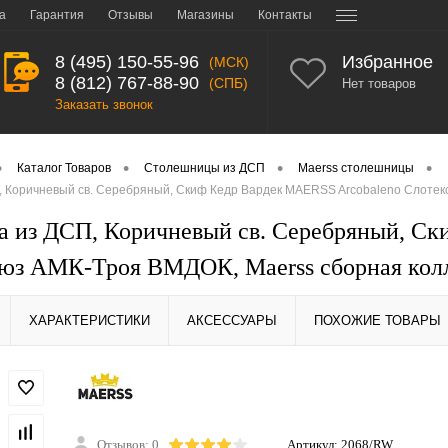
а
Гарантия
Отзывы
Магазины
Контакты
8 (495) 150-55-96
Избранное
(МСК)
8 (812) 767-88-90
(СПБ)
Нет товаров
Заказать звонок
•
•
•
•
Каталог Товаров
Столешницы из ДСП
Maerss столешницы
 Коричневый св. Серебряный, Скиф Кедр Вардек MAERSS Arcobaleno Слотек
 из ДСП, Коричневый св. Серебряный, Ск
юз АМК-Троя ВМДОК, Maerss сборная кол
ХАРАКТЕРИСТИКИ
АКСЕССУАРЫ
ПОХОЖИЕ ТОВАРЫ
Отзывов: 0
Артикул:
2068/RW