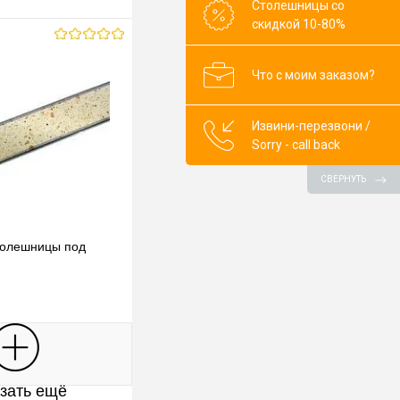
Столешницы со
скидкой 10-80%
Что с моим заказом?
Извини-перезвони /
Sorry - call back
СВЕРНУТЬ
толешницы под
В корзину
зать ещё
клик
К сравнению