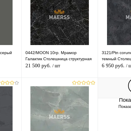
гр.9-11
Длина (Ваш Выбор)
3050mm
-серый
0442/MOON 10гр. Мрамор
3121/Ptn coru
Галактик Столешница структурная
темный Столе
21 500 руб.
6 950 руб.
/ шт
/ 
В корзину
Пока
равнению
Купить в 1 клик
К сравнению
Купить в 1 
Показа
 заказ
В избранное
Под заказ
В избранное
Толщина (Ваш Выбор)
Толщина (Ваш 