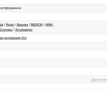
 постформинга
иф
/
Кедр
/
Вардек
/
ВМДОК
/
АМК-
Слотекс
/
Arcobaleno
ая коллекция 4гр
Другие то