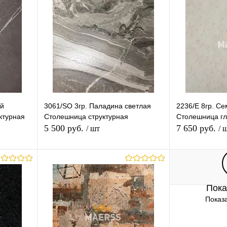
.8
гр.1-2
гр.3-6
гр.7
гр.8
гр.9-11
Длина (Ваш Выбор)
3050mm
ый
3061/SO 3гр. Паладина светлая
2236/E 8гр. С
ктурная
Столешница структурная
Столешница г
5 500 руб.
7 650 руб.
/ шт
/ 
В корзину
Пока
равнению
Купить в 1 клик
К сравнению
Купить в 1 
Показа
 заказ
В избранное
В наличии
В избранное
Толщина (Ваш Выбор)
Толщина (Ваш 