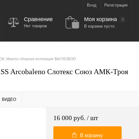
Вход
Регистрация
Моя корзина
Сравнение
0
Нет товаров
В корзине пусто
, Maerss сборная коллекция $kif 063$/3D
SS Arcobaleno Слотекс Союз АМК-Троя
ВИДЕО
16 000 руб.
/ шт
В корзину