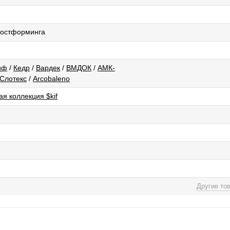
 постформинга
иф
/
Кедр
/
Вардек
/
ВМДОК
/
АМК-
Слотекс
/
Arcobaleno
я коллекция $kif
Другие то