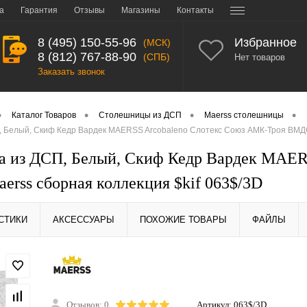
а
Гарантия
Отзывы
Магазины
Контакты
8 (495) 150-55-96
Избранное
(МСК)
8 (812) 767-88-90
(СПБ)
Нет товаров
Заказать звонок
•
•
•
•
Каталог Товаров
Столешницы из ДСП
Maerss столешницы
 Белый, Скиф Кедр Вардек MAERSS Arcobaleno Слотекс Союз АМК-Троя ВМДОК
 из ДСП, Белый, Скиф Кедр Вардек MAER
rss сборная коллекция $kif 063$/3D
СТИКИ
АКСЕССУАРЫ
ПОХОЖИЕ ТОВАРЫ
ФАЙЛЫ
Отзывов: 0
Артикул:
063$/3D