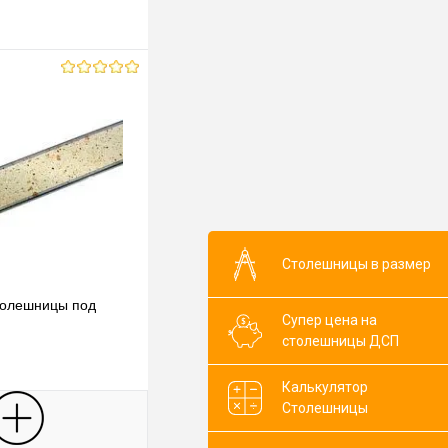
Столешницы в размер
толешницы под
Супер цена на
столешницы ДСП
Калькулятор
Столешницы
В корзину