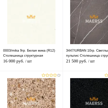
гр.1-2
гр.3-4
гр.5-6
гр.7
гр.1-2
гр.3-6
гр.7
гр
гр.8
гр.9
гр.10
гр.11
гр.9-11
Высота (Ваш Выбор)
Высота (Ваш Выбор)
600mm
1200mm
40mm
28mm
Длина (Ваш Выбор)
Длина (Ваш Выбор)
0003/mika 9гр. Белая мика (R12)
3447/URBAN 10гр. Светл
3050mm
4100mm
3050mm
Столешница структурная
пульпис Столешница стру
16 000 руб.
21 500 руб.
/ шт
/ шт
В корзину
В корзину
Купить в 1 клик
К сравнению
Купить в 1 клик
К с
В избранное
Под заказ
В избранное
Под
Толщина (Ваш Выбор)
Толщина (Ваш Выбор)