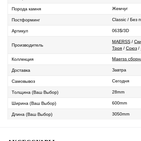
Жемчуг
Порода камня
Classic / Без
Постформинг
063$/3D
Артикул
MAERSS
/
Ск
Производитель
Троя
/
Союз
/
Maerss сборна
Коллекция
Завтра
Доставка
Сегодня
Самовывоз
28mm
Толщина (Ваш Выбор)
600mm
Ширина (Ваш Выбор)
3050mm
Длина (Ваш Выбор)