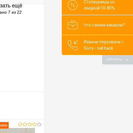
Столешницы со
зать ещё
клик
К сравнению
скидкой 10-80%
ано 7 из 22
В наличии
Что с моим заказом?
ор)
0mm
Извини-перезвони /
Sorry - call back
СВЕРНУТЬ
амма