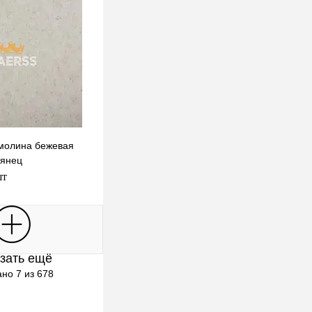
емолина бежевая
лянец
шт
В корзину
зать ещё
клик
К сравнению
но 7 из 678
В наличии
Выбор)