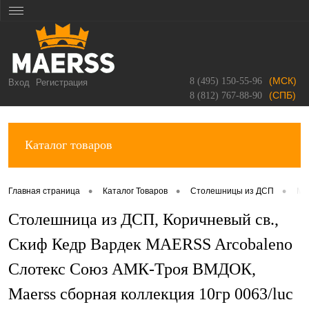
(МСК)
8 (495) 150-55-96
Вход
Регистрация
(СПБ)
8 (812) 767-88-90
Каталог товаров
•
•
•
Главная страница
Каталог Товаров
Столешницы из ДСП
Ma
Столешница из ДСП, Коричневый св.,
Скиф Кедр Вардек MAERSS Arcobaleno
Слотекс Союз АМК-Троя ВМДОК,
Maerss сборная коллекция 10гр 0063/luc