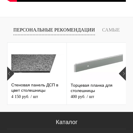
ПЕРСОНАЛЬНЫЕ РЕКОМЕНДАЦИИ
САМЫЕ
Т
ПРОДАВАЕМЫЕ ТОВАРЫ
Стеновая панель ДСП в
Торцевая планка для
М
цвет столешницы
столешницы
S
MAERSS
4 150 руб.
/ шт
400 руб.
/ шт
9
Каталог