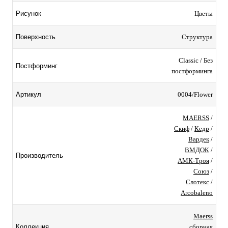
Цветы
Рисунок
Структура
Поверхность
Classic / Без
Постформинг
постформинга
0004/Flower
Артикул
MAERSS
/
Скиф
/
Кедр
/
Вардек
/
ВМДОК
/
Производитель
АМК-Троя
/
Союз
/
Слотекс
/
Arcobaleno
Maerss
сборная
Коллекция