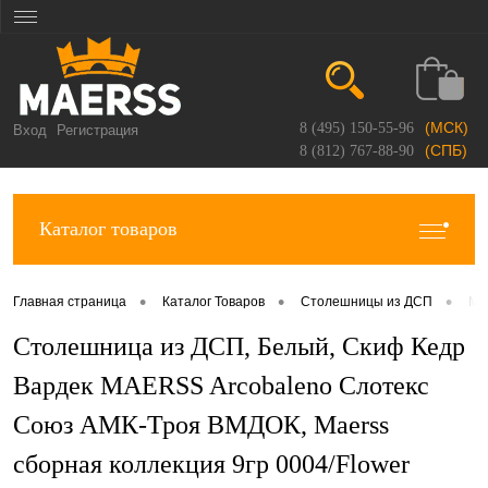
(МСК)
8 (495) 150-55-96
Вход
Регистрация
(СПБ)
8 (812) 767-88-90
Каталог товаров
•
•
•
Главная страница
Каталог Товаров
Столешницы из ДСП
Ma
Столешница из ДСП, Белый, Скиф Кедр
Вардек MAERSS Arcobaleno Слотекс
Союз АМК-Троя ВМДОК, Maerss
сборная коллекция 9гр 0004/Flower