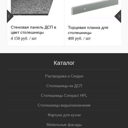
С
Стеновая панель ДСП в
Торцевая планка для
1
цвет столешницы
столешницы
С
MAERSS
4 150 руб.
/ шт
400 руб.
/ шт
3
5
Каталог
Распродажа и Скидки
Столешницы из ДСП
Столешницы Compact HPL
Столешницы:виды/назначение
Фартуки для кухни
Мебельные фасады