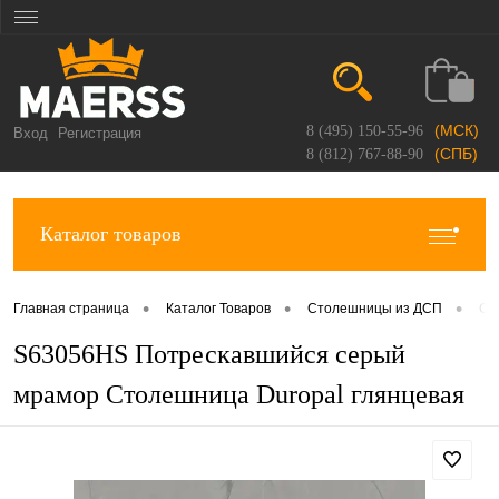
(МСК)
8 (495) 150-55-96
Вход
Регистрация
(СПБ)
8 (812) 767-88-90
Каталог товаров
•
•
•
Главная страница
Каталог Товаров
Столешницы из ДСП
Ст
S63056HS Потрескавшийся серый
мрамор Столешница Duropal глянцевая