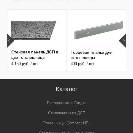
Х
ПРОДАВАЕМЫЕ ТОВАРЫ
С
С
Стеновая панель ДСП в
Торцевая планка для
1
цвет столешницы
столешницы
С
MAERSS
4 150 руб.
/ шт
400 руб.
/ шт
3
5
Каталог
Распродажа и Скидки
Столешницы из ДСП
Столешницы Compact HPL