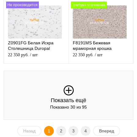
Не производится
Требует уточнения
Z0901FG Белая Искра
F8191MS Бежевая
Столешница Duropal
мраморная крошка
матовая
Столешница Duropal
22 350 руб.
/ шт
22 350 руб.
/ шт
матовая
Показать ещё
Показано 30 из 95
Назад
1
2
3
4
Вперед