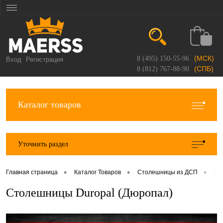
(МСК)
8 (495) 150-55-96
Вход
Регистрация
(СПБ)
8 (812) 767-88-90
Каталог товаров
Уточнить раздел
•
•
•
Главная страница
Каталог Товаров
Столешницы из ДСП
Ст
Столешницы Duropal (Дюропал)