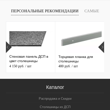
ПЕРСОНАЛЬНЫЕ РЕКОМЕНДАЦИИ
САМЫЕ
Т
ПРОДАВАЕМЫЕ ТОВАРЫ
Стеновая панель ДСП в
Торцевая планка для
М
цвет столешницы
столешницы
S
MAERSS
4 150 руб.
/ шт
400 руб.
/ шт
9
Каталог
Распродажа и Скидки
Столешницы из ДСП