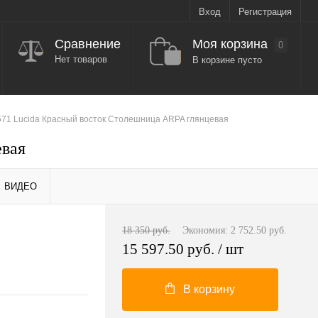
Вход
Регистрация
Моя корзина
Сравнение
0
Нет товаров
В корзине пусто
571 Lucida Красный восток Столешница ARPA глянцевая
евая
ВИДЕО
18 350 руб.
Экономия:
2 752.50 руб.
15 597.50 руб.
/ шт
В корзину