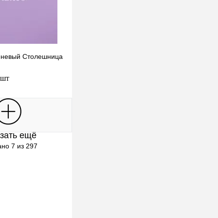
еневый Столешница
 шт
В корзину
зать ещё
клик
К сравнению
но 7 из 297
Под заказ
Выбор)
ыбор)