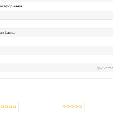
 постформинга
ия Lucida
Другие то