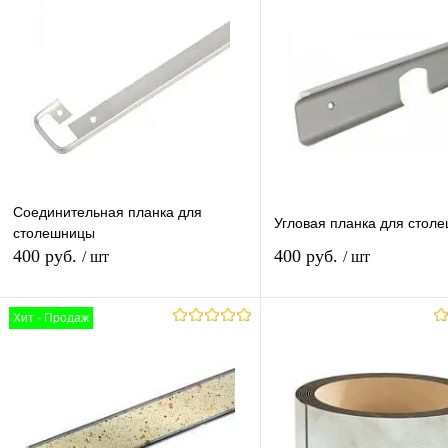
Соединительная планка для
Угловая планка для стол
столешницы
400 руб.
400 руб.
/ шт
/ шт
Хит - Продаж
В корзину
В корзину
Купить в 1 клик
К сравнению
Купить в 1 клик
К с
В избранное
В наличии
В избранное
В н
Цвет (Ваш Выбор)
Цвет (Ваш Выбор)