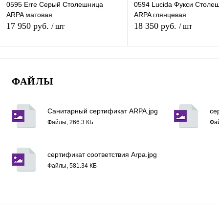
0595 Erre Серый Столешница
0594 Lucida Фукси Столе
600mm
1200mm
600mm
1200mm
ARPA матовая
ARPA глянцевая
17 950 руб.
18 350 руб.
/ шт
/ шт
Длина (Ваш Выбор)
Длина (Ваш Выбор)
3050mm
3050mm
В корзину
В корзину
ФАЙЛЫ
Купить в 1 клик
К сравнению
Купить в 1 клик
К с
В избранное
Под заказ
В избранное
Под
Санитарный сертификат ARPA.jpg
се
Толщина (Ваш Выбор)
Толщина (Ваш Выбор)
Файлы, 266.3 КБ
Фай
40mm
40mm
сертификат соответствия Arpa.jpg
Ширина (Ваш Выбор)
Ширина (Ваш Выбор)
Файлы, 581.34 КБ
600mm
1200mm
600mm
1200mm
Длина (Ваш Выбор)
Длина (Ваш Выбор)
3050mm
3050mm