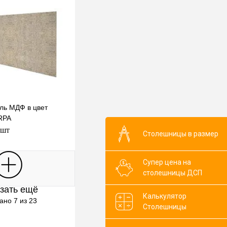
ль МДФ в цвет
RPA
 шт
Столешницы в размер
Супер цена на
В корзину
столешницы ДСП
зать ещё
клик
К сравнению
Калькулятор
ано 7 из 23
Столешницы
Под заказ
бор)