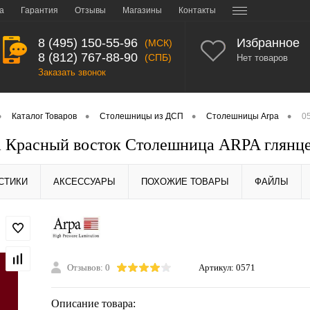
а
Гарантия
Отзывы
Магазины
Контакты
8 (495) 150-55-96
Избранное
(МСК)
8 (812) 767-88-90
(СПБ)
Нет товаров
Заказать звонок
•
•
•
•
Каталог Товаров
Столешницы из ДСП
Столешницы Arpa
0
a Красный восток Столешница ARPA глянц
СТИКИ
АКСЕССУАРЫ
ПОХОЖИЕ ТОВАРЫ
ФАЙЛЫ
Отзывов: 0
Артикул:
0571
Описание товара: