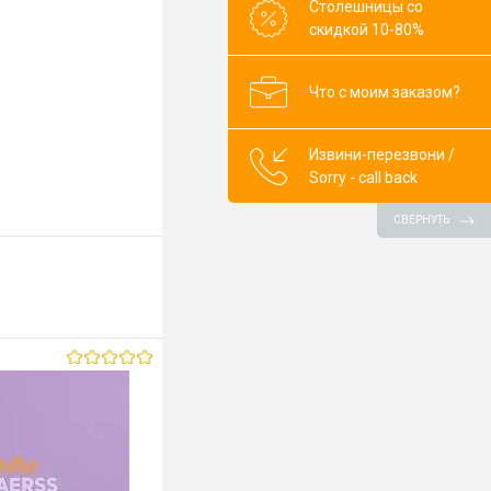
Столешницы со
скидкой 10-80%
Aleve
Pesca
Flatting
Larix
Что с моим заказом?
Tex
Quarzo
Извини-перезвони /
Sorry - call back
Corallo
Farah
СВЕРНУТЬ
Tf
Urban
бор)
mm
ор)