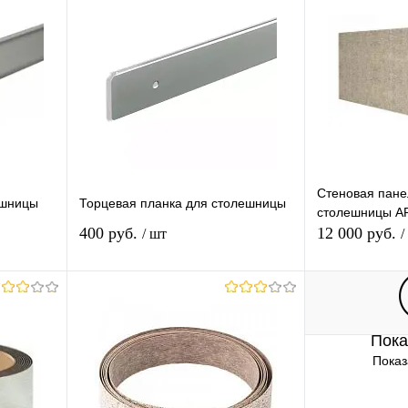
Стеновая пане
ешницы
Торцевая планка для столешницы
столешницы A
400 руб.
12 000 руб.
/ шт
/
В корзину
Пока
равнению
Купить в 1 клик
К сравнению
Купить в 1 
Показ
аличии
В избранное
В наличии
В избранное
Цвет (Ваш Выбор)
Группа (Ваш Вы