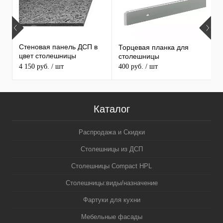
Стеновая панель ДСП в
Торцевая планка для
М
цвет столешницы
столешницы
S
MAERSS
4 150 руб.
/ шт
400 руб.
/ шт
9
Каталог
Распродажа и Скидки
Столешницы из ДСП
Столешницы Compact HPL
Столешницы:виды/назначение
Фартуки для кухни
Мебельные фасады