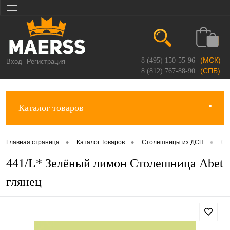
(МСК)
8 (495) 150-55-96
Вход
Регистрация
(СПБ)
8 (812) 767-88-90
Каталог товаров
•
•
•
Главная страница
Каталог Товаров
Столешницы из ДСП
Ст
441/L* Зелёный лимон Столешница Abet
глянец