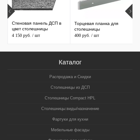
Стеновая панель ДСП в
Торцевая планка для
М
цвет столешницы
столешницы
S
MAERSS
4 150 руб.
/ шт
400 руб.
/ шт
9
Каталог
Распродажа и Скидки
Столешницы из ДСП
Столешницы Compact HPL
Столешницы:виды/назначение
Фартуки для кухни
Мебельные фасады