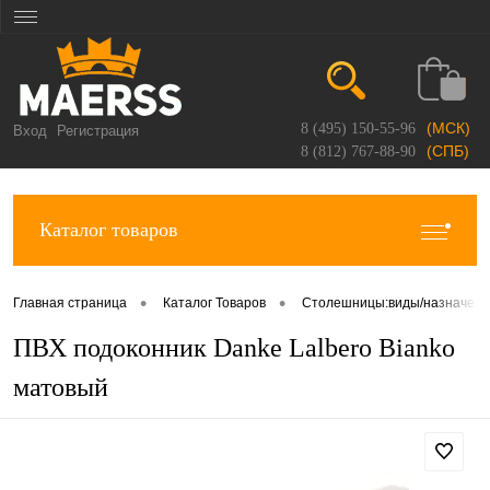
(МСК)
8 (495) 150-55-96
Вход
Регистрация
(СПБ)
8 (812) 767-88-90
Каталог товаров
•
•
Главная страница
Каталог Товаров
Столешницы:виды/назначен
ПВХ подоконник Danke Lalbero Bianko
матовый