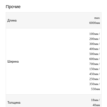
Прочие
max
Длина
6000мм
100мм /
200мм /
300мм /
400мм /
500мм /
600мм /
Ширина
700мм /
150мм /
450мм /
250мм /
350мм /
550мм
18мм /
Толщина
40мм