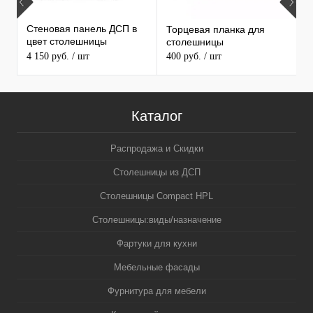
Стеновая панель ДСП в
Торцевая планка для
М
цвет столешницы
столешницы
S
MAERSS
4 150 руб.
/ шт
400 руб.
/ шт
9
Каталог
Распродажа и Скидки
Столешницы из ДСП
Столешницы Compact HPL
Столешницы:виды/назначение
Фартуки для кухни
Мебельные фасады
Фурнитура для мебели