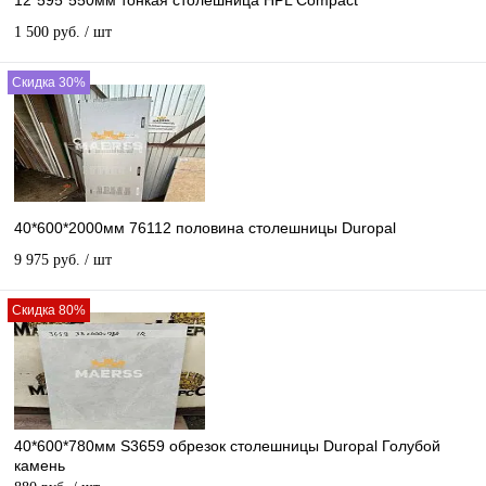
12*595*550мм тонкая столешница HPL Compact
1 500 руб.
/ шт
Скидка 30%
40*600*2000мм 76112 половина столешницы Duropal
9 975 руб.
/ шт
Скидка 80%
40*600*780мм S3659 обрезок столешницы Duropal Голубой
камень