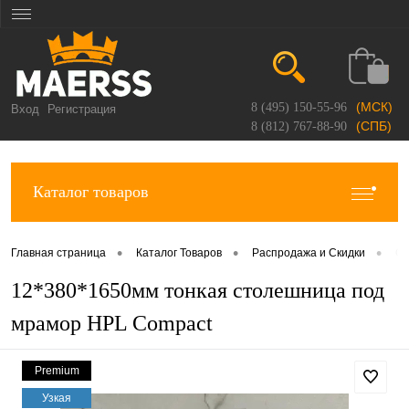
(МСК)
8 (495) 150-55-96
Вход
Регистрация
(СПБ)
8 (812) 767-88-90
Каталог товаров
•
•
•
Главная страница
Каталог Товаров
Распродажа и Скидки
Об
12*380*1650мм тонкая столешница под
мрамор HPL Compact
Premium
Узкая