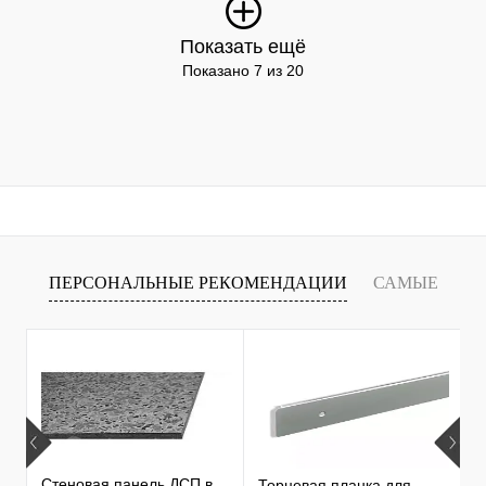
Показать ещё
Показано 7 из 20
ПЕРСОНАЛЬНЫЕ РЕКОМЕНДАЦИИ
САМЫЕ
Т
ПРОДАВАЕМЫЕ ТОВАРЫ
Стеновая панель ДСП в
Торцевая планка для
М