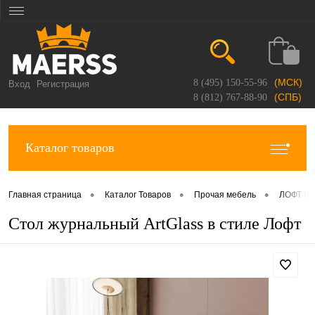
(МСК)
8 (495) 150-55-96
Вход
Регистрация
(СПБ)
8 (812) 767-88-90
Каталог товаров
•
•
•
Главная страница
Каталог Товаров
Прочая мебель
ЛОФТ Ме
Стол журнальный ArtGlass в стиле Лофт