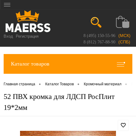
(МСК)
8 (495) 150-55-96
Вход
Регистрация
(СПБ)
8 (812) 767-88-90
Каталог товаров
•
•
•
Главная страница
Каталог Товаров
Кромочный материал
Кр
52 ПВХ кромка для ЛДСП РосПлит
19*2мм