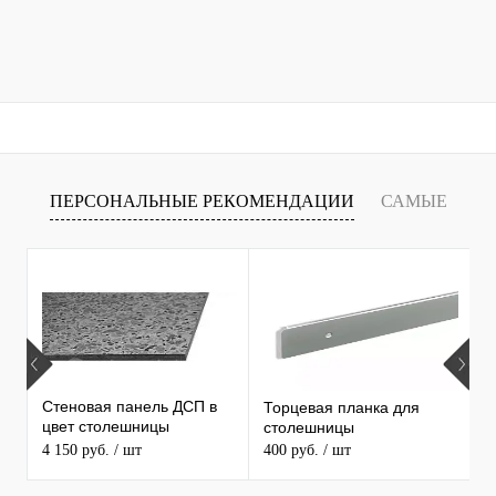
ПЕРСОНАЛЬНЫЕ РЕКОМЕНДАЦИИ
САМЫЕ
Х
ПРОДАВАЕМЫЕ ТОВАРЫ
С
С
Стеновая панель ДСП в
Торцевая планка для
1
цвет столешницы
столешницы
С
MAERSS
4 150 руб.
/ шт
400 руб.
/ шт
3
5