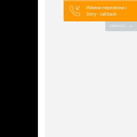
Извини-перезвони /
Sorry - call back
СВЕРНУТЬ