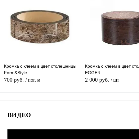
Купить в 1 клик
К сравнению
Купить в 1 клик
К с
В избранное
Под заказ
В избранное
Под
Кромка с клеем в цвет столешницы
Кромка с клеем в цвет с
Form&Style
EGGER
700 руб.
2 000 руб.
/ пог. м
/ шт
В корзину
В корзину
ВИДЕО
Купить в 1 клик
К сравнению
Купить в 1 клик
К с
В избранное
Под заказ
В избранное
В н