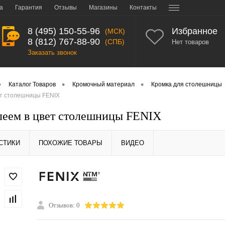
а
Гарантия
Отзывы
Магазины
Контакты
8 (495) 150-55-96
Избранное
(МСК)
8 (812) 767-88-90
(СПБ)
Нет товаров
Заказать звонок
•
•
•
Каталог Товаров
Кромочный материал
Кромка для столешницы
ет столешницы FENIX
леем в цвет столешницы FENIX
СТИКИ
ПОХОЖИЕ ТОВАРЫ
ВИДЕО
Отзывов: 0