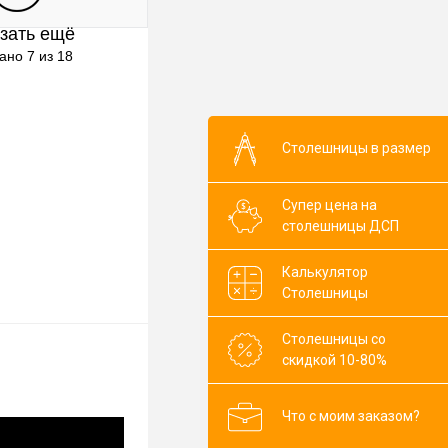
зать ещё
клик
К сравнению
ано 7 из 18
В наличии
бор)
Aleve
Pesca
Столешницы в размер
Flatting
Larix
Супер цена на
столешницы ДСП
Tex
Quarzo
Corallo
Farah
Калькулятор
Столешницы
Tf
Urban
Столешницы со
ор)
скидкой 10-80%
Что с моим заказом?