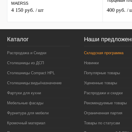
Торцевая пл
MAERSS
4 150 руб.
400 руб.
/ шт
/ 
Каталог
Наши предложен
Распродажа и Скидки
Складская программа
Столешницы из ДСП
Новинки
Столешницы Compact HPL
Популярные товары
Столешницы:виды/назначение
Уцененные товары
Фартуки для кухни
Распродажи и скидки
Мебельные фасады
Рекомендуемые товары
Фурнитура для мебели
Ограниченная партия
Кромочный материал
Товары по статусам