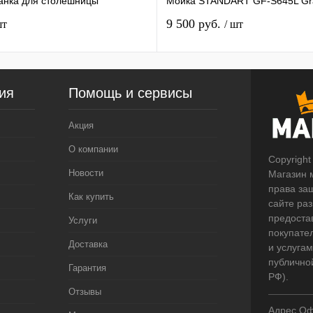
анка для столешницы
Мойка STANDART GF-S645L Gr
9 500 руб.
шт
/ шт
ия
Помощь и сервисы
Акция
О компании
Copyright
Новости
Магазин 
права за
Как купить
сайте ра
предоста
Услуги
покупате
Доставка
и услугам
публично
Гарантия
РФ).
Отзывы
Адрес Оф