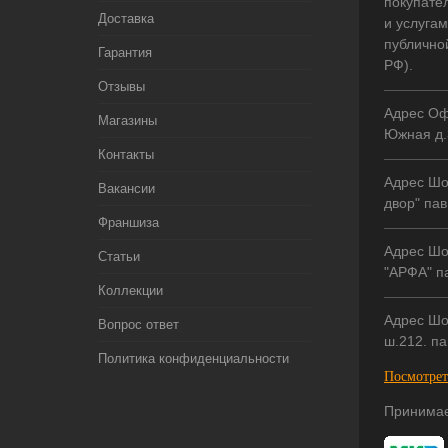
покупате
Доставка
и услугам
публично
Гарантия
РФ).
Отзывы
Адрес Оф
Магазины
Южная д.
Контакты
Адрес Шо
Вакансии
двор" пав
Франшиза
Адрес Шо
Статьи
"АРФА" па
Коллекции
Адрес Шо
Вопрос ответ
ш.212. па
Политика конфиденциальности
Посмотрет
Принимае