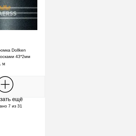
омка Dollken
лосками 43*2мм
. м
В корзину
зать ещё
клик
К сравнению
ано 7 из 31
Под заказ