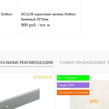
 Dollken
DC1138 акриловая кромка Dollken
Бежевый 29*2мм
800 руб.
/ пог. м
В корзину
равнению
Купить в 1 клик
К сравнению
НАЛЬНЫЕ РЕКОМЕНДАЦИИ
САМЫЕ ПРОДАВАЕМЫЕ 
 заказ
В избранное
Под заказ
Хит - Продаж
Скидка 30%
Складская программа