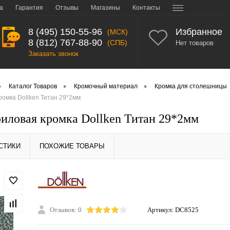
а
Гарантия
Отзывы
Магазины
Контакты
8 (495) 150-55-96
Избранное
(МСК)
8 (812) 767-88-90
(СПБ)
Нет товаров
Заказать звонок
•
•
•
Каталог Товаров
Кромочный материал
Кромка для столешницы
омка Dollken Титан 29*2мм
иловая кромка Dollken Титан 29*2мм
СТИКИ
ПОХОЖИЕ ТОВАРЫ
Отзывов: 0
Артикул:
DC8525