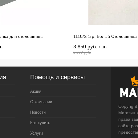
анка для столешницы
1110/S 1гр. Белый Столешница
3 850 руб.
шт
/ шт
5 500 руб.
ия
Помощь и сервисы
Акция
О компании
Copyright
Новости
Магазин 
права за
Как купить
сайте ра
предоста
Услуги