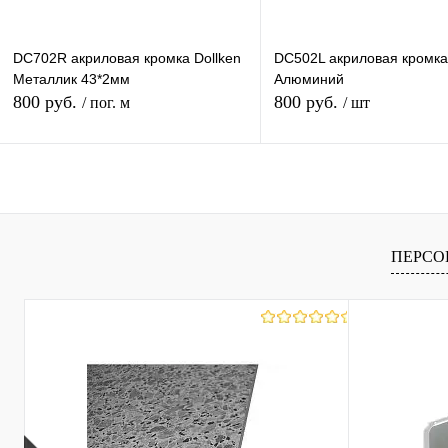
DC702R акриловая кромка Dollken
DC502L акриловая кромка
Металлик 43*2мм
Алюминий
800 руб.
800 руб.
/ пог. м
/ шт
В корзину
В корзину
Купить в 1 клик
К сравнению
Купить в 1 клик
К с
ПЕРСО
В избранное
Под заказ
В избранное
Под
Высота (Ваш Выбор)
40mm
28mm