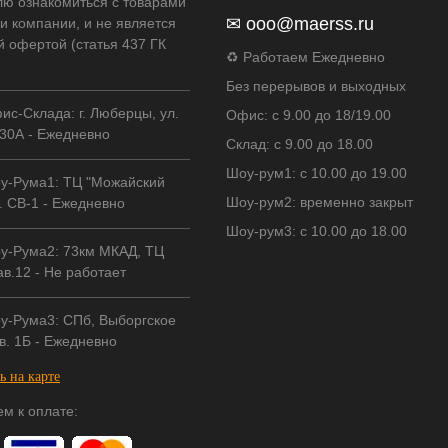
лю ознакомиться с товарами
✉
ooo@maerss.ru
и компании, и не является
й офертой (статья 437 ГК
♻ Работаем Ежедневно
Без перерывов и выходных
ис-Склада: г. Люберцы, ул.
Офис: с 9.00 до 18/19.00
30А - Ежедневно
Склад: с 9.00 до 18.00
Шоу-рум1: с 10.00 до 19.00
у-Рума1: ТЦ "Можайский
Шоу-рум2: временно закрыт
. СВ-1 - Ежедневно
Шоу-рум3: с 10.00 до 18.00
у-Рума2: 73км МКАД, ТЦ
в.12 - Не работает
у-Рума3: СПб, Выборгское
в. 1Б - Ежедневно
ь на карте
м к оплате: