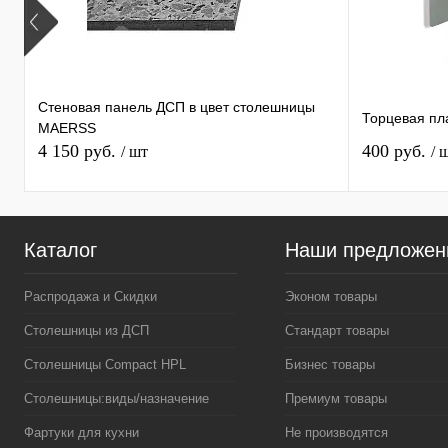
Стеновая панель ДСП в цвет столешницы
Торцевая пл
MAERSS
4 150 руб.
400 руб.
/ шт
/ 
Каталог
Наши предложен
Распродажа и Скидки
Эконом товары
Столешницы из ДСП
Стандарт товары
Столешницы Compact HPL
Бизнес товары
Столешницы:виды/назначение
Премиум товары
Фартуки для кухни
Не производятся