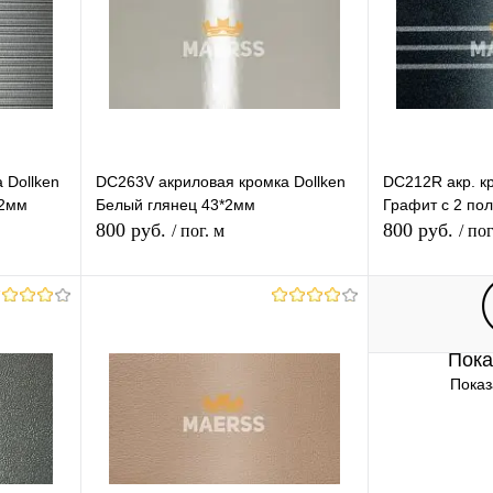
 Dollken
DC263V акриловая кромка Dollken
DC212R акр. кр
*2мм
Белый глянец 43*2мм
Графит с 2 по
800 руб.
800 руб.
/ пог. м
/ пог
В корзину
Пока
равнению
Купить в 1 клик
К сравнению
Купить в 1 
Показ
 заказ
В избранное
Под заказ
В избранное