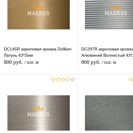
DC145R акриловая кромка Dollken
DC297R акриловая кромка
Латунь 43*2мм
Алюминий Волнистый 43
800 руб.
800 руб.
/ пог. м
/ пог. м
В корзину
В корзину
Купить в 1 клик
К сравнению
Купить в 1 клик
К с
В избранное
Под заказ
В избранное
Под