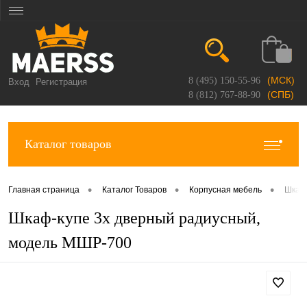
(МСК)
8 (495) 150-55-96
Вход
Регистрация
(СПБ)
8 (812) 767-88-90
Каталог товаров
•
•
•
Главная страница
Каталог Товаров
Корпусная мебель
Шкаф
Шкаф-купе 3х дверный радиусный,
модель МШР-700