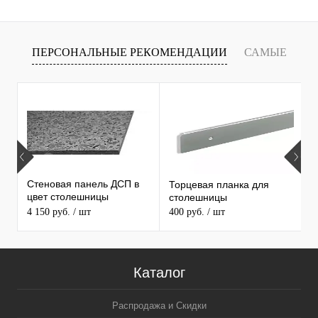
ПЕРСОНАЛЬНЫЕ РЕКОМЕНДАЦИИ
САМЫЕ
Т
ПРОДАВАЕМЫЕ ТОВАРЫ
Стеновая панель ДСП в
Торцевая планка для
М
цвет столешницы
столешницы
S
MAERSS
4 150 руб.
/ шт
400 руб.
/ шт
9
Каталог
Распродажа и Скидки