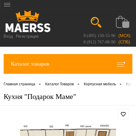
(МСК)
8 (495) 150-55-96
Вход
Регистрация
(СПБ)
8 (812) 767-88-90
Каталог товаров
•
•
•
Главная страница
Каталог Товаров
Корпусная мебель
Кухо
Кухня "Подарок Маме"