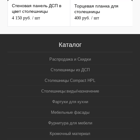
Стеновая панель ДСП в
Торцевая планка для
1
цвет столешницы
столешницы
С
MAERSS
4 150 руб.
/ шт
400 руб.
/ шт
3
5
Каталог
Распродажа и Скидки
Столешницы из ДСП
Столешницы Compact HPL
Столешницы:виды/назначение
Фартуки для кухни
Мебельные фасады
Фурнитура для мебели
Кромочный материал