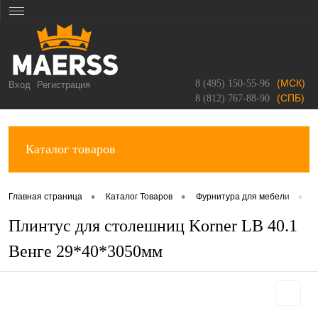
(МСК)
8 (495) 150-55-96
Вход
Регистрация
(СПБ)
8 (812) 767-88-90
Каталог товаров
•
•
•
Главная страница
Каталог Товаров
Фурнитура для мебели
П
Плинтус для столешниц Korner LB 40.1
Венге 29*40*3050мм