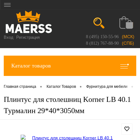
(МСК)
8 (495) 150-55-96
Вход
Регистрация
(СПБ)
8 (812) 767-88-90
Каталог товаров
•
•
•
Главная страница
Каталог Товаров
Фурнитура для мебели
П
Плинтус для столешниц Korner LB 40.1
Турмалин 29*40*3050мм