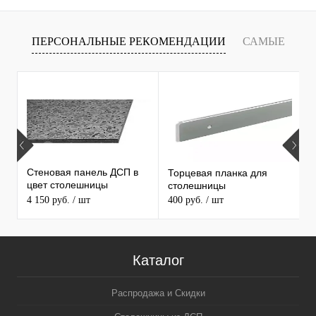
ПЕРСОНАЛЬНЫЕ РЕКОМЕНДАЦИИ
САМЫЕ
Т
ПРОДАВАЕМЫЕ ТОВАРЫ
Стеновая панель ДСП в
Торцевая планка для
М
цвет столешницы
столешницы
S
MAERSS
4 150 руб.
/ шт
400 руб.
/ шт
9
Каталог
Распродажа и Скидки