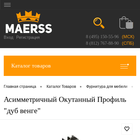
(МСК)
8 (495) 150-55-96
Вход
Регистрация
(СПБ)
8 (812) 767-88-90
Каталог товаров
•
•
•
Главная страница
Каталог Товаров
Фурнитура для мебели
П
Асимметричный Окутанный Профиль
"дуб венге"