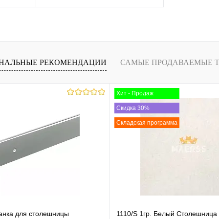
ну
Запросить цену
равнению
Купить в 1 клик
К сравнению
НАЛЬНЫЕ РЕКОМЕНДАЦИИ
САМЫЕ ПРОДАВАЕМЫЕ 
аличии
В избранное
В наличии
Хит - Продаж
Скидка 30%
Складская программа
анка для столешницы
1110/S 1гр. Белый Столешница