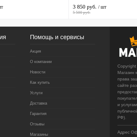
3 850 руб.
шт
/ шт
5 500 руб.
ия
Помощь и сервисы
Акция
О компании
Copyright
Новости
Магазин 
права за
Как купить
сайте ра
предоста
Услуги
покупате
Доставка
и услугам
публично
Гарантия
РФ).
Отзывы
Адрес Оф
Магазины