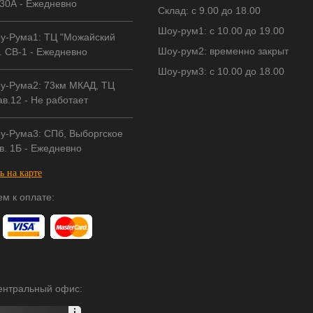
30А - Ежедневно
Склад: с 9.00 до 18.00
Шоу-рум1: с 10.00 до 19.00
у-Рума1: ТЦ "Можайский
Шоу-рум2: временно закрыт
. СВ-1 - Ежедневно
Шоу-рум3: с 10.00 до 18.00
у-Рума2: 73км МКАД, ТЦ
в.12 - Не работает
у-Рума3: СПб, Выборгское
в. 1Б - Ежедневно
ь на карте
м к оплате:
центральный офис: