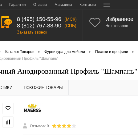
а
Гарантия
Отзывы
Магазины
Контакты
8 (495) 150-55-96
Избранное
(МСК)
8 (812) 767-88-90
(СПБ)
Нет товаров
Заказать звонок
•
•
•
•
Каталог Товаров
Фурнитура для мебели
Планки и профили
дированный Профиль "Шампань"
чный Анодированный Профиль "Шампань"
СТИКИ
ПОХОЖИЕ ТОВАРЫ
Отзывов: 0