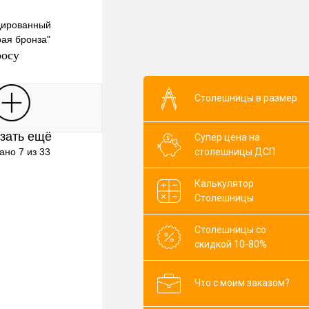
дированный
ая бронза"
росу
Столешницы в размер
росить цену
зать ещё
Супер цена на
клик
К сравнению
столешницы ДСП
ано 7 из 33
В наличии
Калькулятор
Столешницы
Столешницы со
скидкой 10-80%
Что с моим заказом?