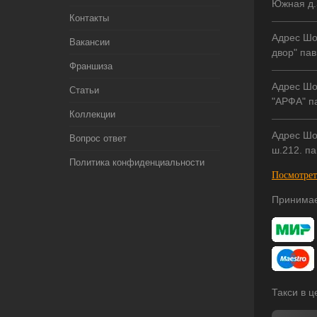
Южная д.
Контакты
Адрес Шо
Вакансии
двор" пав
Франшиза
Адрес Шо
Статьи
"АРФА" па
Коллекции
Адрес Шо
Вопрос ответ
ш.212. па
Политика конфиденциальности
Посмотрет
Принимае
Такси в 