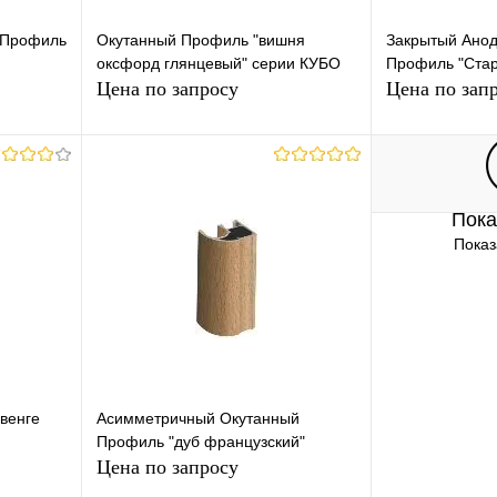
 Профиль
Окутанный Профиль "вишня
Закрытый Ано
оксфорд глянцевый" серии КУБО
Профиль "Стар
Цена по запросу
Цена по зап
ну
Запросить цену
Зап
Пока
равнению
Купить в 1 клик
К сравнению
Купить в 1 
Показ
аличии
В избранное
В наличии
В избранное
венге
Асимметричный Окутанный
Профиль "дуб французский"
Цена по запросу