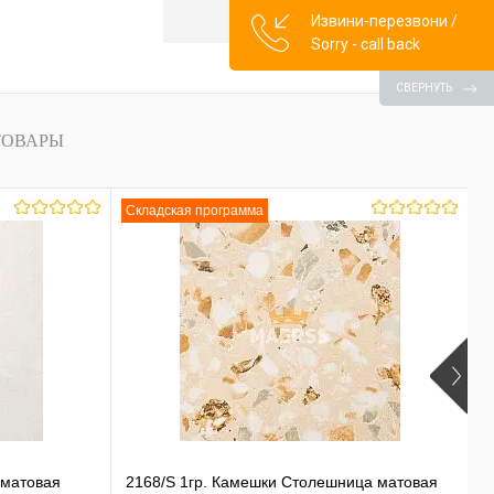
Извини-перезвони /
Sorry - call back
СВЕРНУТЬ
ТОВАРЫ
Складская программа
 матовая
2168/S 1гр. Камешки Столешница матовая
У