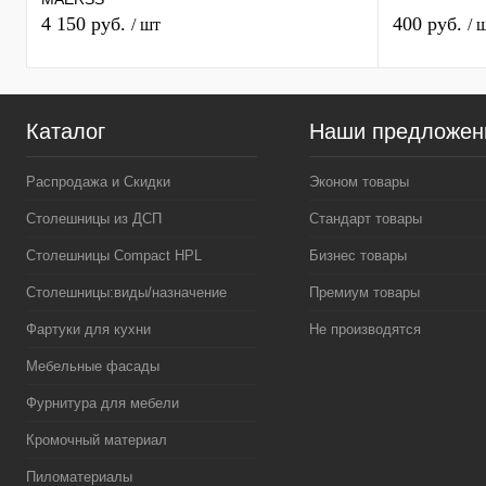
4 150 руб.
400 руб.
/ шт
/ 
Каталог
Наши предложен
Распродажа и Скидки
Эконом товары
Столешницы из ДСП
Стандарт товары
Столешницы Compact HPL
Бизнес товары
Столешницы:виды/назначение
Премиум товары
Фартуки для кухни
Не производятся
Мебельные фасады
Фурнитура для мебели
Кромочный материал
Пиломатериалы