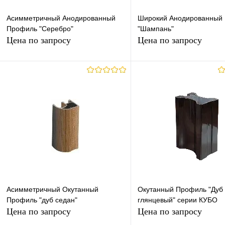
Асимметричный Анодированный
Широкий Анодированный
Профиль "Серебро"
"Шампань"
Цена по запросу
Цена по запросу
Запросить цену
Запросить це
Купить в 1 клик
К сравнению
Купить в 1 клик
К с
В избранное
В наличии
В избранное
В н
Асимметричный Окутанный
Окутанный Профиль "Дуб 
Профиль "дуб седан"
глянцевый" серии КУБО
Цена по запросу
Цена по запросу