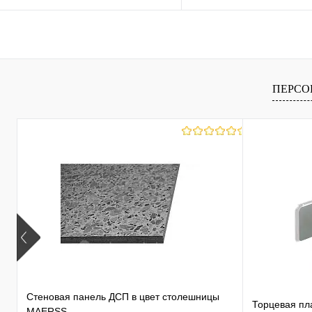
Запросить цену
Запросить це
Купить в 1 клик
К сравнению
Купить в 1 клик
К с
ПЕРСО
В избранное
В наличии
В избранное
В н
Стеновая панель ДСП в цвет столешницы
Торцевая пл
MAERSS